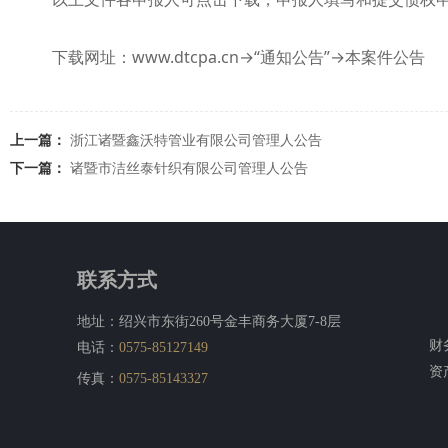
下载网址：www.dtcpa.cn→“通知公告”→本案件公告
上一篇：
浙江诸暨鑫沃特管业有限公司管理人公告
下一篇：
诸暨市洁丝泰针织有限公司管理人公告
联系方式
地址：绍兴市东街260号金丰商务大厦7-8层
财
电话：
0575-85127149
资
传真：
0575-85143327